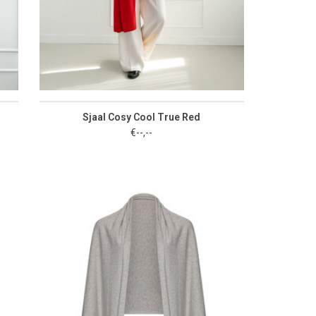
Sjaal Cosy Cool True Red
€--,--