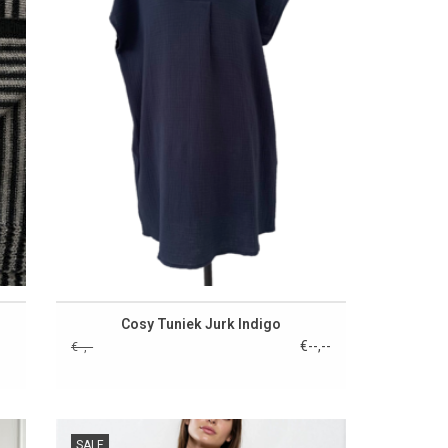
Cosy Tuniek Jurk Indigo
€--,--
€--,--
SALE