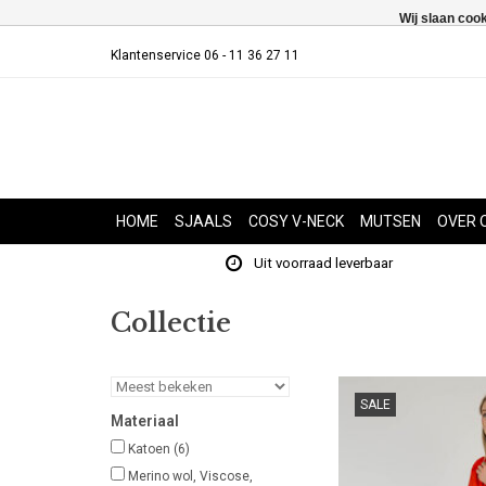
Wij slaan coo
Klantenservice 06 - 11 36 27 11
HOME
SJAALS
COSY V-NECK
MUTSEN
OVER 
Uit voorraad leverbaar
Collectie
SALE
Materiaal
Katoen
(6)
Merino wol, Viscose,