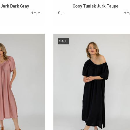
 Jurk Dark Gray
Cosy Tuniek Jurk Taupe
€--,--
€--
€--,--
SALE