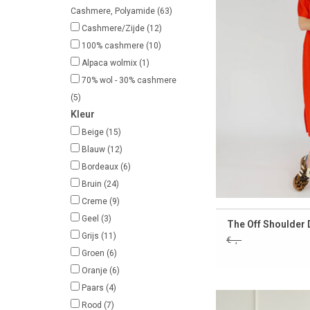
Cashmere, Polyamide
(63)
Cashmere/Zijde
(12)
100% cashmere
(10)
Alpaca wolmix
(1)
70% wol - 30% cashmere
(5)
Kleur
Beige
(15)
Blauw
(12)
Bordeaux
(6)
Bruin
(24)
Creme
(9)
Geel
(3)
The Off Shoulder 
Grijs
(11)
€--,--
Groen
(6)
Oranje
(6)
Paars
(4)
Rood
(7)