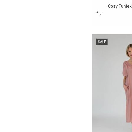
Cosy Tuniek
€--,--
SALE