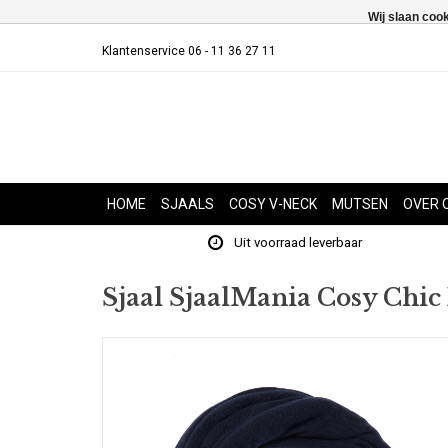
Wij slaan coo
Klantenservice 06 - 11 36 27 11
HOME
SJAALS
COSY V-NECK
MUTSEN
OVER 
Uit voorraad leverbaar
Sjaal SjaalMania Cosy Chic