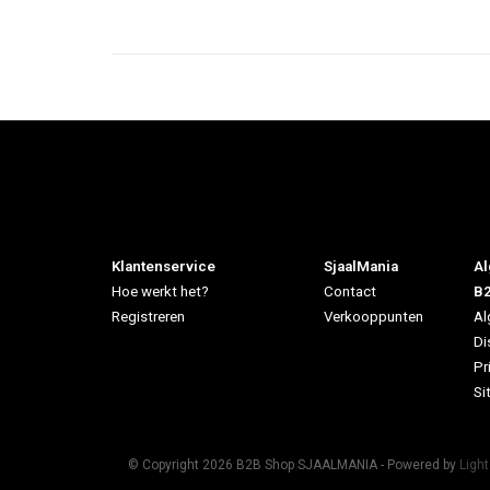
Klantenservice
SjaalMania
Al
Hoe werkt het?
Contact
B
Registreren
Verkooppunten
Al
Di
Pr
Si
© Copyright 2026 B2B Shop SJAALMANIA - Powered by
Ligh