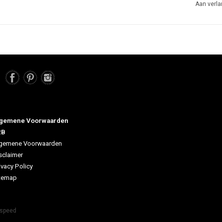
Aan verla
gemene Voorwaarden
2B
gemene Voorwaarden
sclaimer
ivacy Policy
temap
tspeed