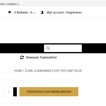
over cookies »
0 Artikelen - €--,--
Mijn account / Registreren
Bewezen Topkwaliteit
HOME
/
SJAAL SJAALMANIA COSY CHIC NAVY BLUE
+
TOEVOEGEN AAN WINKELWAGEN
-