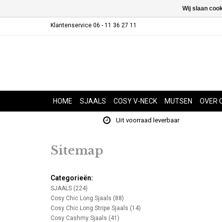
Wij slaan coo
Klantenservice 06 - 11 36 27 11
HOME
SJAALS
COSY V-NECK
MUTSEN
OVER 
Uit voorraad leverbaar
Sitemap
Categorieën:
SJAALS
(224)
Cosy Chic Long Sjaals
(88)
Cosy Chic Long Stripe Sjaals
(14)
Cosy Cashmy Sjaals
(41)