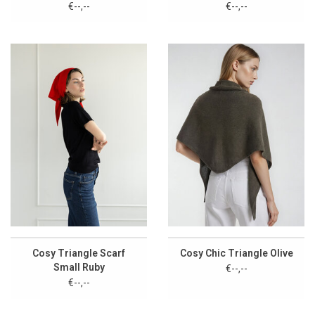
White
€--,--
€--,--
Cosy Triangle Scarf
Cosy Chic Triangle Olive
Small Ruby
€--,--
€--,--