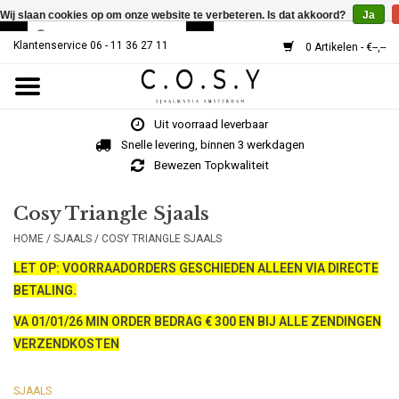
Wij slaan cookies op om onze website te verbeteren. Is dat akkoord?
Ja
Klantenservice 06 - 11 36 27 11
0 Artikelen - €--,--
Home
Uit voorraad leverbaar
SJAALS
Snelle levering, binnen 3 werkdagen
Bewezen Topkwaliteit
Cosy V-Neck
Cosy Triangle Sjaals
HOME
/
SJAALS
/
COSY TRIANGLE SJAALS
MUTSEN
LET OP: VOORRAADORDERS GESCHIEDEN ALLEEN VIA DIRECTE
BETALING.
Over Ons
VA 01/01/26 MIN ORDER BEDRAG € 300 EN BIJ ALLE ZENDINGEN
HOE WERKT HET?
VERZENDKOSTEN
SJAALS