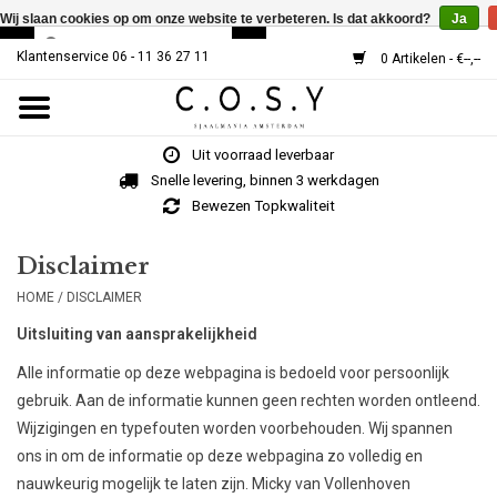
Wij slaan cookies op om onze website te verbeteren. Is dat akkoord?
Ja
Klantenservice 06 - 11 36 27 11
0 Artikelen - €--,--
Home
Uit voorraad leverbaar
SJAALS
Snelle levering, binnen 3 werkdagen
Bewezen Topkwaliteit
Cosy V-Neck
Disclaimer
HOME
/
DISCLAIMER
MUTSEN
Uitsluiting van aansprakelijkheid
Over Ons
Alle informatie op deze webpagina is bedoeld voor persoonlijk
gebruik. Aan de informatie kunnen geen rechten worden ontleend.
HOE WERKT HET?
Wijzigingen en typefouten worden voorbehouden. Wij spannen
ons in om de informatie op deze webpagina zo volledig en
nauwkeurig mogelijk te laten zijn. Micky van Vollenhoven