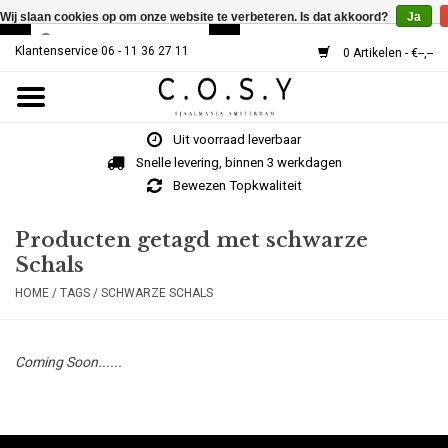
Wij slaan cookies op om onze website te verbeteren. Is dat akkoord?
Ja
Klantenservice 06 - 11 36 27 11
0 Artikelen - €--,--
Home
Uit voorraad leverbaar
SJAALS
Snelle levering, binnen 3 werkdagen
Bewezen Topkwaliteit
Cosy V-Neck
Producten getagd met schwarze
Schals
MUTSEN
HOME
/
TAGS
/
SCHWARZE SCHALS
Over Ons
Coming Soon......
HOE WERKT HET?