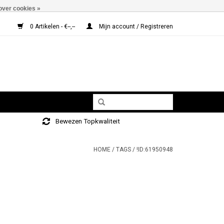
over cookies »
0 Artikelen - €--,--
Mijn account / Registreren
Bewezen Topkwaliteit
HOME
/
TAGS
/
!ID:61950948