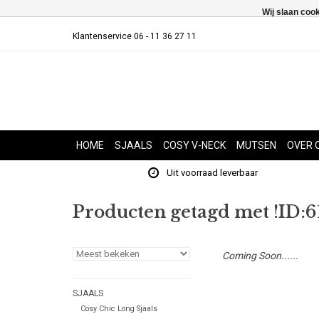
Wij slaan coo
Klantenservice 06 - 11 36 27 11
HOME
SJAALS
COSY V-NECK
MUTSEN
OVER 
Uit voorraad leverbaar
Producten getagd met !ID:
Coming Soon......
SJAALS
Cosy Chic Long Sjaals