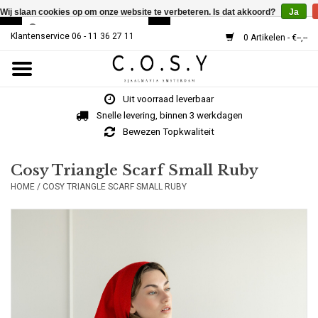
Wij slaan cookies op om onze website te verbeteren. Is dat akkoord?
Ja
Klantenservice 06 - 11 36 27 11
0 Artikelen - €--,--
Home
Uit voorraad leverbaar
SJAALS
Snelle levering, binnen 3 werkdagen
Bewezen Topkwaliteit
Cosy V-Neck
Cosy Triangle Scarf Small Ruby
HOME
/
COSY TRIANGLE SCARF SMALL RUBY
MUTSEN
Over Ons
HOE WERKT HET?