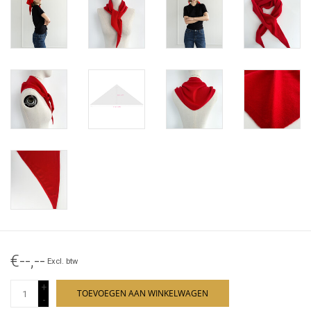
€--,--
Excl. btw
+
TOEVOEGEN AAN WINKELWAGEN
-