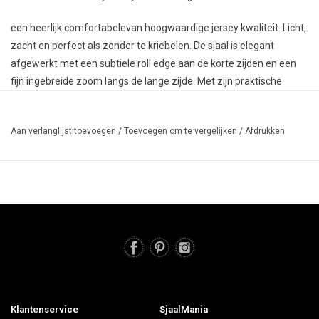
een heerlijk comfortabelevan hoogwaardige jersey kwaliteit. Licht,
zacht en perfect als zonder te kriebelen. De sjaal is elegant
afgewerkt met een subtiele roll edge aan de korte zijden en een
fijn ingebreide zoom langs de lange zijde. Met zijn praktische
formaat van 70 x 200 cm is hij precies goed: niet te groot, niet te
klein. Draag hem nonchalant als sjaal, of knoop hem op warme
Aan verlanglijst toevoegen
/
Toevoegen om te vergelijken
/
Afdrukken
dagen stijlvol als sarong om de heupen. Een veelzijdig item dat je
moeiteloos de hele dag draagt en ook binnenshuis een fijne, luxe
touch geeft. De sjaal is gemaakt van 95% katoen, en we konden
het niet laten om er toch nog een vleugje cashmere aan toe te
voegen.
Klantenservice
SjaalMania