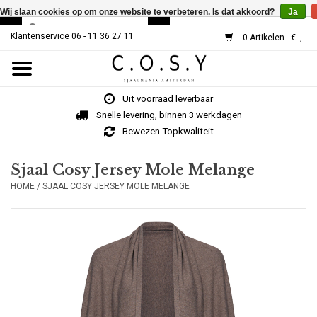
Wij slaan cookies op om onze website te verbeteren. Is dat akkoord?
Ja
Klantenservice 06 - 11 36 27 11
0 Artikelen - €--,--
Home
Uit voorraad leverbaar
SJAALS
Snelle levering, binnen 3 werkdagen
Bewezen Topkwaliteit
Cosy V-Neck
Sjaal Cosy Jersey Mole Melange
HOME
/
SJAAL COSY JERSEY MOLE MELANGE
MUTSEN
Over Ons
HOE WERKT HET?