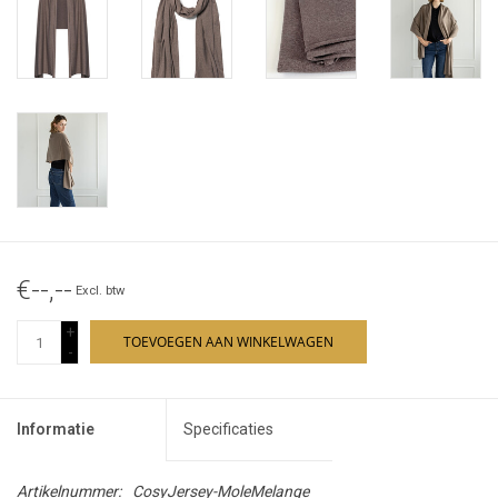
€--,--
Excl. btw
+
TOEVOEGEN AAN WINKELWAGEN
-
Informatie
Specificaties
Artikelnummer:
CosyJersey-MoleMelange