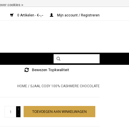
over cookies »
0 Artikelen - €--,--
Mijn account / Registreren
Bewezen Topkwaliteit
HOME
/
SJAAL COSY 100% CASHMERE CHOCOLATE
+
TOEVOEGEN AAN WINKELWAGEN
-