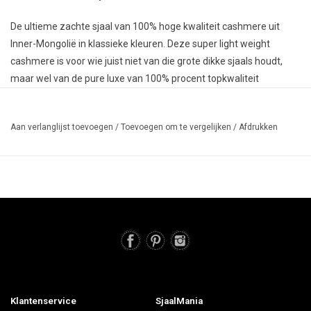
De ultieme zachte sjaal van 100% hoge kwaliteit cashmere uit
Inner-Mongolië in klassieke kleuren. Deze super light weight
cashmere is voor wie juist niet van die grote dikke sjaals houdt,
maar wel van de pure luxe van 100% procent topkwaliteit
cashmere! De sjaal draagt door het formaat (60 x 190 cm) licht en
luchtig en de hele dag door. Buiten lekker warm, maar ook binnen
Aan verlanglijst toevoegen
/
Toevoegen om te vergelijken
/
Afdrukken
is ze ideaal! Niet te groot en niet te klein; Warm maar niet té warm,
precies goed! De sjaal is afgewerkt met een verfijnde roll edge aan
de korte zijden en een ingebreid zoompje aan de lange zijden. De
perfecte basic sjaal die je dagelijks om doet!
Klantenservice
SjaalMania