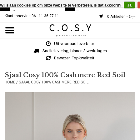
Wij slaan cookies op om onze website te verbeteren. Is dat akkoord?
Ja
Klantenservice 06 - 11 36 27 11
0 Artikelen - €--,--
Home
Uit voorraad leverbaar
SJAALS
Snelle levering, binnen 3 werkdagen
Bewezen Topkwaliteit
Cosy V-Neck
Sjaal Cosy 100% Cashmere Red Soil
HOME
/
SJAAL COSY 100% CASHMERE RED SOIL
MUTSEN
Over Ons
HOE WERKT HET?