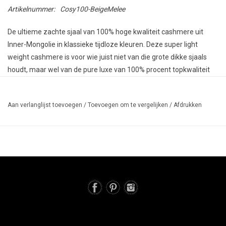
Artikelnummer:
Cosy100-BeigeMelee
De ultieme zachte sjaal van 100% hoge kwaliteit cashmere uit
Inner-Mongolie in klassieke tijdloze kleuren. Deze super light
weight cashmere is voor wie juist niet van die grote dikke sjaals
houdt, maar wel van de pure luxe van 100% procent topkwaliteit
cashmere! De sjaal draagt door het formaat (60 x 190 cm) licht en
luchtig en de hele dag door. Buiten lekker warm, maar ook binnen
Aan verlanglijst toevoegen
/
Toevoegen om te vergelijken
/
Afdrukken
is ze ideaal! Niet te groot en niet te klein; Warm maar niet te warm,
precies goed! De sjaal is afgewerkt met een verfijnde roll edge aan
de korte zijden en een ingebreid zoompje aan de lange zijden. De
perfecte basic sjaal die je dagelijks om doet!