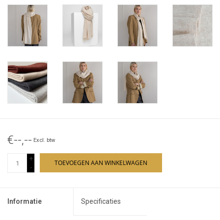
€--,--
Excl. btw
+
TOEVOEGEN AAN WINKELWAGEN
-
Informatie
Specificaties