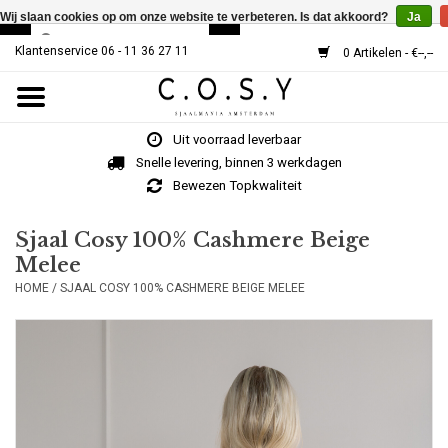
Wij slaan cookies op om onze website te verbeteren. Is dat akkoord?
Ja
Klantenservice 06 - 11 36 27 11
0 Artikelen - €--,--
Home
Uit voorraad leverbaar
SJAALS
Snelle levering, binnen 3 werkdagen
Bewezen Topkwaliteit
Cosy V-Neck
Sjaal Cosy 100% Cashmere Beige
Melee
MUTSEN
HOME
/
SJAAL COSY 100% CASHMERE BEIGE MELEE
Over Ons
HOE WERKT HET?