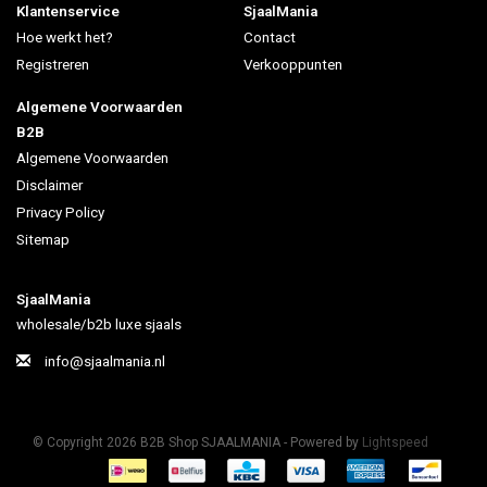
Klantenservice
SjaalMania
Hoe werkt het?
Contact
Registreren
Verkooppunten
Algemene Voorwaarden
B2B
Algemene Voorwaarden
Disclaimer
Privacy Policy
Sitemap
SjaalMania
wholesale/b2b luxe sjaals
info@sjaalmania.nl
© Copyright 2026 B2B Shop SJAALMANIA - Powered by
Lightspeed