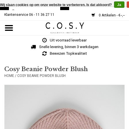
Wij slaan cookies op om onze website te verbeteren. Is dat akkoord?
Ja
Klantenservice 06 - 11 36 27 11
0 Artikelen - €--,--
Home
Uit voorraad leverbaar
SJAALS
Snelle levering, binnen 3 werkdagen
Bewezen Topkwaliteit
Cosy V-Neck
Cosy Beanie Powder Blush
HOME
/
COSY BEANIE POWDER BLUSH
MUTSEN
Over Ons
HOE WERKT HET?