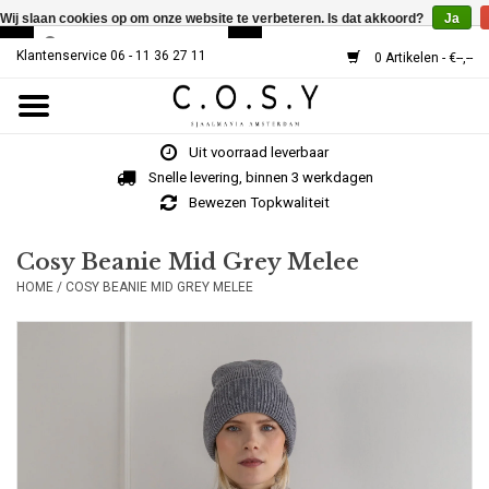
Wij slaan cookies op om onze website te verbeteren. Is dat akkoord?
Ja
Klantenservice 06 - 11 36 27 11
0 Artikelen - €--,--
Home
Uit voorraad leverbaar
SJAALS
Snelle levering, binnen 3 werkdagen
Bewezen Topkwaliteit
Cosy V-Neck
Cosy Beanie Mid Grey Melee
HOME
/
COSY BEANIE MID GREY MELEE
MUTSEN
Over Ons
HOE WERKT HET?