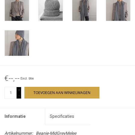
€--,--
Excl. btw
+
TOEVOEGEN AAN WINKELWAGEN
-
Informatie
Specificaties
Artikelnummer:
Beanie-MidGreyMelee