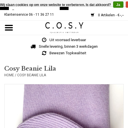
Wij slaan cookies op om onze website te verbeteren. Is dat akkoord?
Ja
Klantenservice 06 - 11 36 27 11
0 Artikelen - €--,--
Home
Uit voorraad leverbaar
SJAALS
Snelle levering, binnen 3 werkdagen
Bewezen Topkwaliteit
Cosy V-Neck
Cosy Beanie Lila
HOME
/
COSY BEANIE LILA
MUTSEN
Over Ons
HOE WERKT HET?