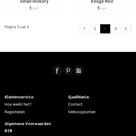
Small Hickory
Rouge Noir
€--,--
€--,--
Pagina 3 van 5
1
2
3
4
5
Klantenservice
SjaalMania
Hoe werkt het?
Contact
Registreren
Verkooppunten
Algemene Voorwaarden
B2B