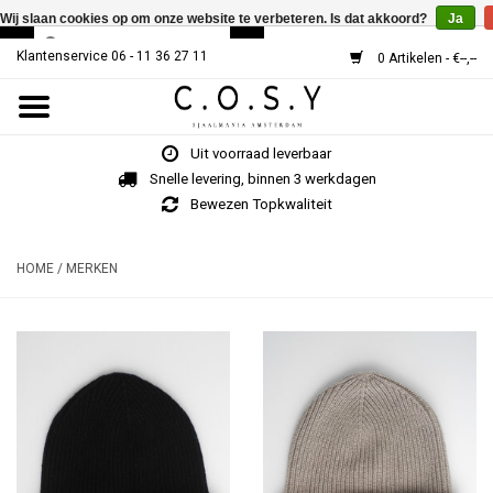
Wij slaan cookies op om onze website te verbeteren. Is dat akkoord?
Ja
Klantenservice 06 - 11 36 27 11
0 Artikelen - €--,--
Home
Uit voorraad leverbaar
SJAALS
Snelle levering, binnen 3 werkdagen
Bewezen Topkwaliteit
Cosy V-Neck
HOME
/
MERKEN
MUTSEN
Over Ons
HOE WERKT HET?