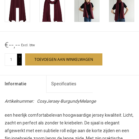
€--,--
Excl. btw
+
TOEVOEGEN AAN WINKELWAGEN
-
Informatie
Specificaties
Artikelnummer:
CosyJersey-BurgundyMelange
een heerlijk comfortabelevan hoogwaardige jersey kwaliteit. Licht,
zacht en perfect als zonder te kriebelen. De sjaal is elegant
afgewerkt met een subtiele roll edge aan de korte zijden en een
fijn ingebreide zoom langs de lange zijde. Met zijn praktische