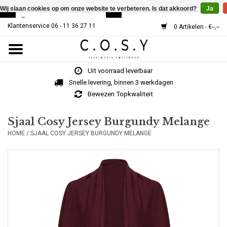
Wij slaan cookies op om onze website te verbeteren. Is dat akkoord?
Ja
Klantenservice 06 - 11 36 27 11
0 Artikelen - €--,--
Home
Uit voorraad leverbaar
SJAALS
Snelle levering, binnen 3 werkdagen
Bewezen Topkwaliteit
Cosy V-Neck
Sjaal Cosy Jersey Burgundy Melange
HOME
/
SJAAL COSY JERSEY BURGUNDY MELANGE
MUTSEN
Over Ons
HOE WERKT HET?