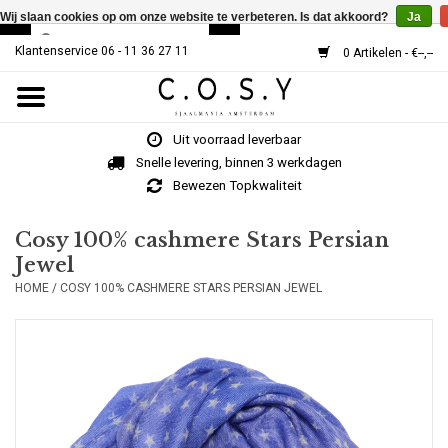
Wij slaan cookies op om onze website te verbeteren. Is dat akkoord?
Ja
Klantenservice 06 - 11 36 27 11
0 Artikelen - €--,--
Home
Uit voorraad leverbaar
SJAALS
Snelle levering, binnen 3 werkdagen
Bewezen Topkwaliteit
Cosy V-Neck
Cosy 100% cashmere Stars Persian
Jewel
MUTSEN
HOME
/
COSY 100% CASHMERE STARS PERSIAN JEWEL
Over Ons
HOE WERKT HET?