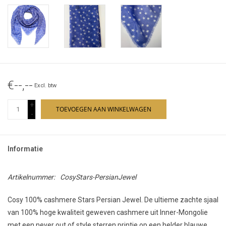
€--,--
Excl. btw
+
TOEVOEGEN AAN WINKELWAGEN
-
Informatie
Artikelnummer:
CosyStars-PersianJewel
Cosy 100% cashmere Stars Persian Jewel. De ultieme zachte sjaal
van 100% hoge kwaliteit geweven cashmere uit Inner-Mongolie
met een never out of style sterren printje op een helder blauwe