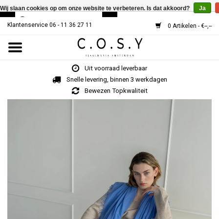
Wij slaan cookies op om onze website te verbeteren. Is dat akkoord?
Ja
Klantenservice 06 - 11 36 27 11
0 Artikelen - €--,--
Home
Uit voorraad leverbaar
SJAALS
Snelle levering, binnen 3 werkdagen
Bewezen Topkwaliteit
Cosy V-Neck
MUTSEN
Over Ons
HOE WERKT HET?